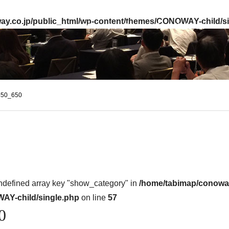
ay.co.jp/public_html/wp-content/themes/CONOWAY-child/s
CEOコーチング®
ゴールドビジョン®
450_650
ndefined array key "show_category" in
/home/tabimap/conoway
AY-child/single.php
on line
57
0