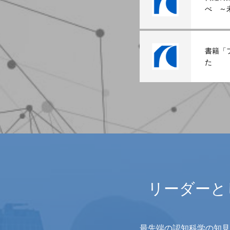
べ ～
ージ」
書籍「
た
リーダーと
最先端の認知科学の知見