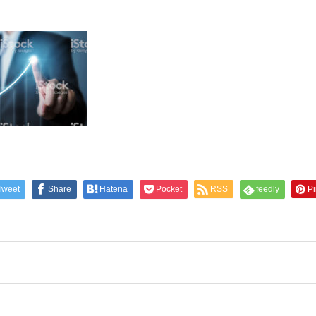
Tweet
Share
Hatena
Pocket
RSS
feedly
Pi