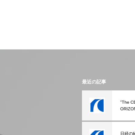
最近の記事
”The C
ORIZ
た。
日経の