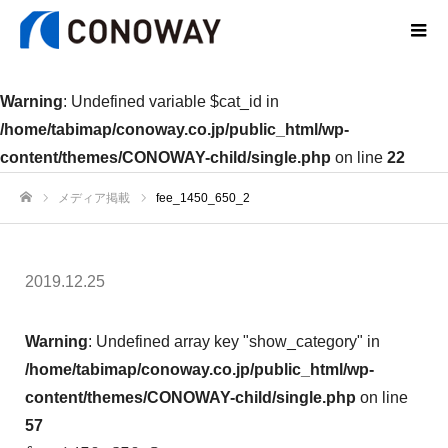
Warning
: Undefined variable $cat_id in
/home/tabimap/conoway.co.jp/public_html/wp-
content/themes/CONOWAY-child/single.php
on line
22
メディア掲載
fee_1450_650_2
ホーム
2019.12.25
Warning
: Undefined array key "show_category" in
/home/tabimap/conoway.co.jp/public_html/wp-
content/themes/CONOWAY-child/single.php
on line
57