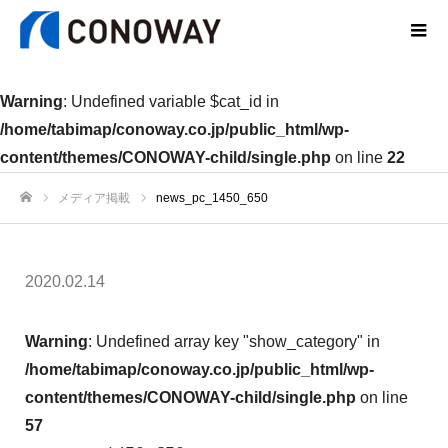
Warning
: Undefined variable $cat_id in
/home/tabimap/conoway.co.jp/public_html/wp-
content/themes/CONOWAY-child/single.php
on line
22
メディア掲載
news_pc_1450_650
ホーム
2020.02.14
Warning
: Undefined array key "show_category" in
/home/tabimap/conoway.co.jp/public_html/wp-
content/themes/CONOWAY-child/single.php
on line
57