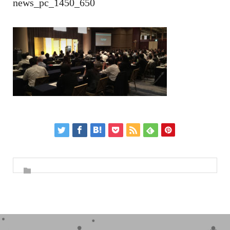
news_pc_1450_650