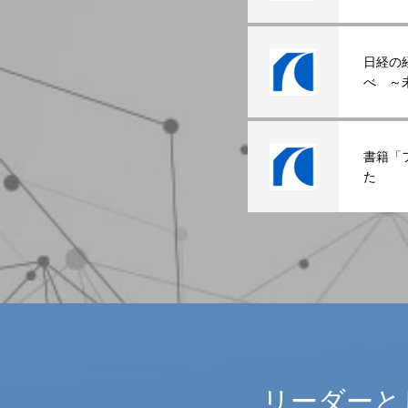
た。
日経の
べ ～
ージ」
書籍「
た
リーダーと