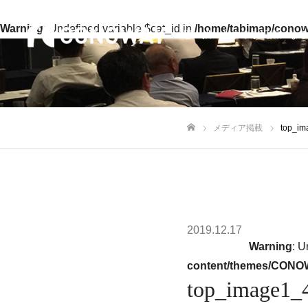
Warning
: Undefined variable $cat_id in
/home/tabimap/conow
思い描いた未来が現実になる
メディア掲載
top_im
ホーム
2019.12.17
Warning
: U
content/themes/CONOW
top_image1_