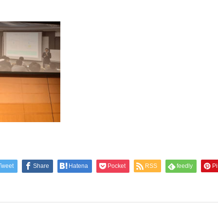
Tweet
Share
Hatena
Pocket
RSS
feedly
Pi