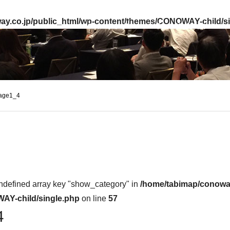
ay.co.jp/public_html/wp-content/themes/CONOWAY-child/s
CEOコーチング®
ゴールドビジョン®
age1_4
ndefined array key "show_category" in
/home/tabimap/conoway
AY-child/single.php
on line
57
4