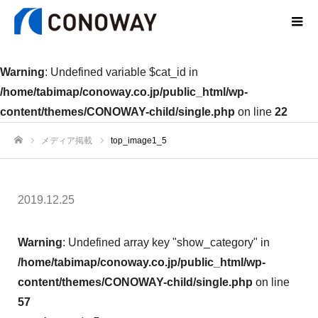
Warning
: Undefined variable $cat_id in
/home/tabimap/conoway.co.jp/public_html/wp-
content/themes/CONOWAY-child/single.php
on line
22
メディア掲載
top_image1_5
ホーム
2019.12.25
Warning
: Undefined array key "show_category" in
/home/tabimap/conoway.co.jp/public_html/wp-
content/themes/CONOWAY-child/single.php
on line
57