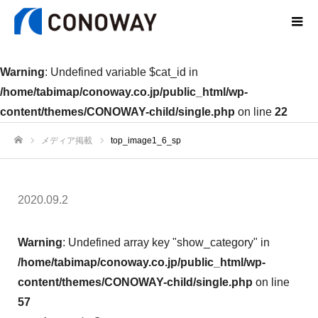
Warning
: Undefined variable $cat_id in
/home/tabimap/conoway.co.jp/public_html/wp-
content/themes/CONOWAY-child/single.php
on line
22
メディア掲載
top_image1_6_sp
ホーム
2020.09.2
Warning
: Undefined array key "show_category" in
/home/tabimap/conoway.co.jp/public_html/wp-
content/themes/CONOWAY-child/single.php
on line
57