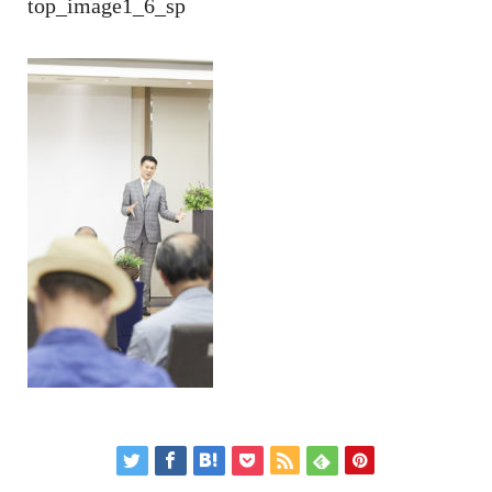
top_image1_6_sp